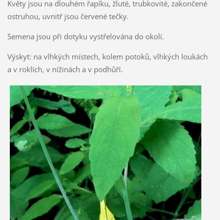
Květy jsou na dlouhém řapíku, žluté, trubkovité, zakončené
ostruhou, uvnitř jsou červené tečky.
Semena jsou při dotyku vystřelována do okolí.
Výskyt: na vlhkých místech, kolem potoků, vlhkých loukách
a v roklích, v nížinách a v podhůří.