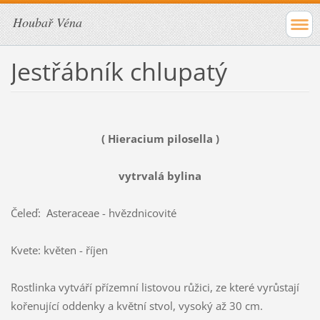
Houbař Véna
Jestřábník chlupatý
( Hieracium pilosella )
vytrvalá bylina
Čeleď: Asteraceae - hvězdnicovité
Kvete: květen - říjen
Rostlinka vytváří přízemní listovou růžici, ze které vyrůstají
kořenující oddenky a květní stvol, vysoký až 30 cm.