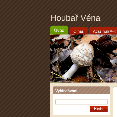
Houbař Véna
Úvod
O nás
Atlas hub A-K
Vyhledávání