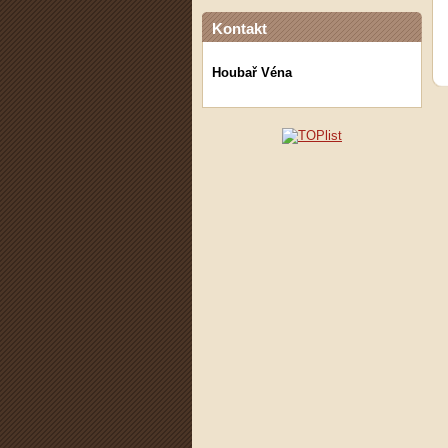
Kontakt
Houbař Véna