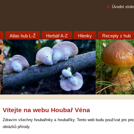
Úvodní strá
Atlas hub L-Ž
Herbář A-Z
Hlenky
Recepty z hub
Vítejte na webu Houbař Véna
Zdravím všechny houbařinky a houbaříky. Tento web budu používat pro pre
obrázků přírody.